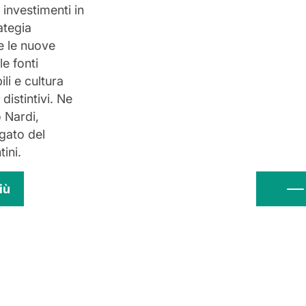
 investimenti in
ategia
e le nuove
le fonti
li e cultura
 distintivi. Ne
 Nardi,
gato del
ini.
iù