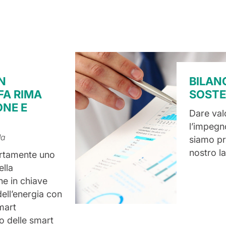
N
BILANC
A RIMA
SOSTE
ONE E
Dare valo
l’impegn
da
siamo pr
nostro l
certamente uno
ella
e in chiave
dell’energia con
smart
o delle smart