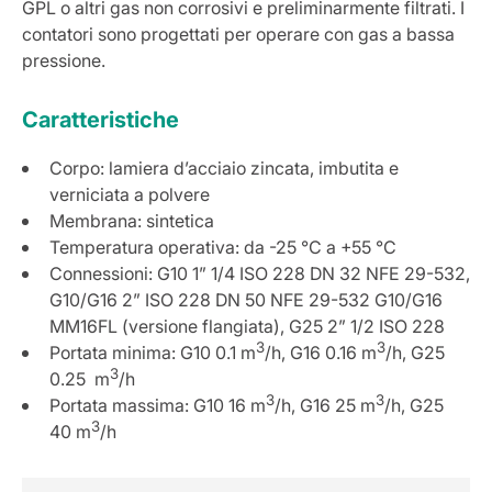
GPL o altri gas non corrosivi e preliminarmente filtrati. I
contatori sono progettati per operare con gas a bassa
pressione.
Caratteristiche
Corpo: lamiera d’acciaio zincata, imbutita e
verniciata a polvere
Membrana: sintetica
Temperatura operativa: da -25 °C a +55 °C
Connessioni: G10 1” 1/4 ISO 228 DN 32 NFE 29-532,
G10/G16 2” ISO 228 DN 50 NFE 29-532 G10/G16
MM16FL (versione flangiata), G25 2” 1/2 ISO 228
3
3
Portata minima: G10 0.1 m
/h, G16 0.16 m
/h, G25
3
0.25 m
/h
3
3
Portata massima: G10 16 m
/h, G16 25 m
/h, G25
3
40 m
/h