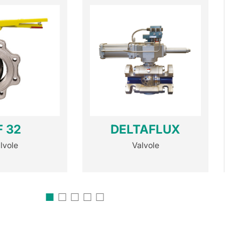
F 32
DELTAFLUX
lvole
Valvole