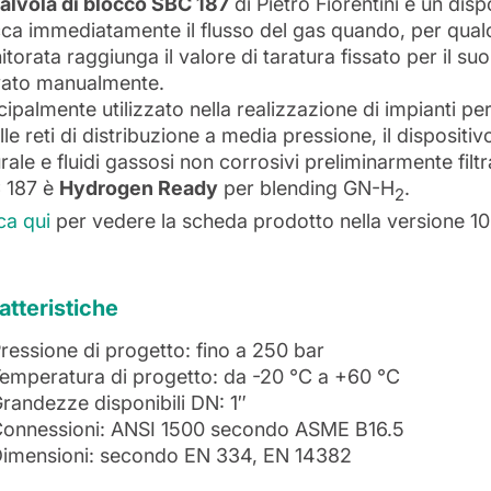
alvola di blocco SBC 187
di Pietro Fiorentini è un dis
ca immediatamente il flusso del gas quando, per qual
torata raggiunga il valore di taratura fissato per il su
ivato manualmente.
cipalmente utilizzato nella realizzazione di impianti per
lle reti di distribuzione a media pressione, il disposit
rale e fluidi gassosi non corrosivi preliminarmente filtra
 187 è
Hydrogen Ready
per blending GN-H
.
2
ca qui
per vedere la scheda prodotto nella versione 1
atteristiche
ressione di progetto: fino a 250 bar
emperatura di progetto: da -20 °C a +60 °C
randezze disponibili DN: 1″
onnessioni: ANSI 1500 secondo ASME B16.5
imensioni: secondo EN 334, EN 14382