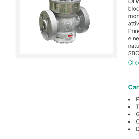
La
v
bloc
moni
att
Prin
e ne
natu
SBC
Clic
Car
P
T
G
C
D