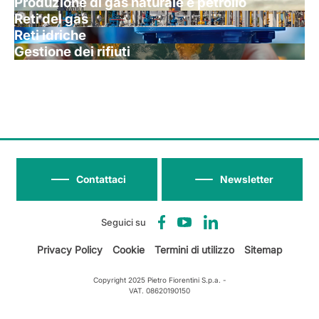
Produzione di gas naturale e petrolio
Reti del gas
Reti idriche
Gestione dei rifiuti
Contattaci
Newsletter
Seguici su
Privacy Policy
Cookie
Termini di utilizzo
Sitemap
Copyright 2025 Pietro Fiorentini S.p.a. -
VAT. 08620190150