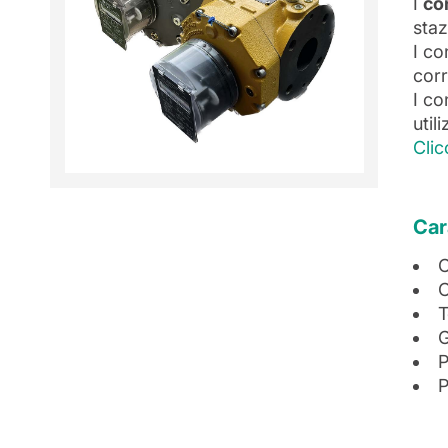
I
co
staz
I co
corr
I co
util
Clic
Car
C
C
T
G
P
P