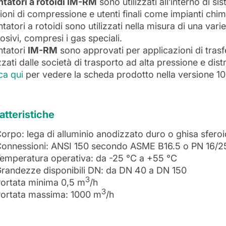
ntatori a rotoidi IM-RM
sono utilizzati all’interno di si
ioni di compressione e utenti finali come impianti chimi
ntatori a rotoidi sono utilizzati nella misura di una varie
osivi, compresi i gas speciali.
ntatori
IM-RM
sono approvati per applicazioni di trasf
izzati dalle società di trasporto ad alta pressione e dis
ca qui
per vedere la scheda prodotto nella versione 1
atteristiche
orpo: lega di alluminio anodizzato duro o ghisa sferoi
onnessioni: ANSI 150 secondo ASME B16.5 o PN 16/2
emperatura operativa: da -25 °C a +55 °C
randezze disponibili DN: da DN 40 a DN 150
3
ortata minima 0,5 m
/h
3
ortata massima: 1000 m
/h