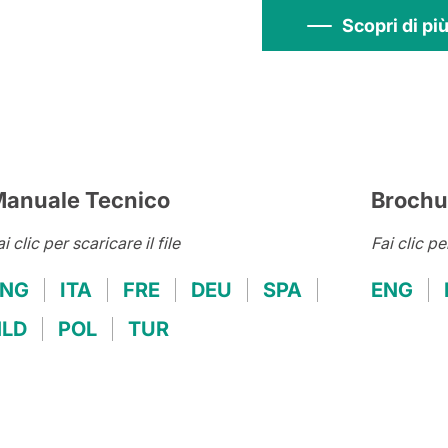
Scopri di più
anuale Tecnico
Brochu
i clic per scaricare il file
Fai clic pe
ENG
ITA
FRE
DEU
SPA
ENG
LD
POL
TUR