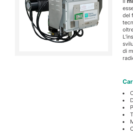
Il
mi
esse
del 
tecn
oltr
L’in
svil
di m
radi
Car
C
D
P
T
M
C