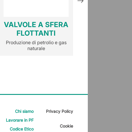
VALVOLE A SFERA
VALVOLE A 
FLOTTANTI
TRUNNI
Produzione di petrolio e gas
Produzione di petrol
naturale
naturale
Chi siamo
Privacy Policy
Lavorare in PF
Cookie
Codice Etico