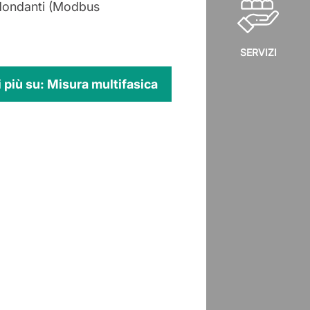
idondanti (Modbus
SERVIZI
i più su: Misura multifasica