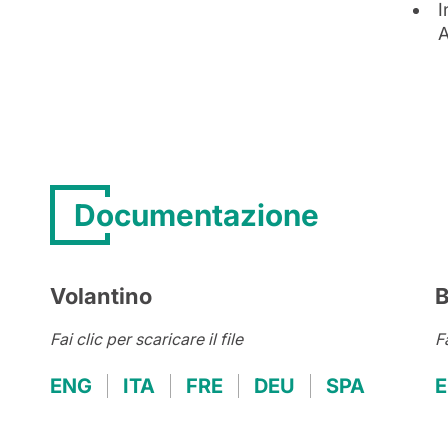
I
A
Documentazione
Volantino
B
Fai clic per scaricare il file
Fa
ENG
ITA
FRE
DEU
SPA