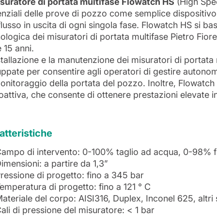
suratore di portata multifase Flowatch HS
(High Spee
nziali delle prove di pozzo come semplice dispositivo
flusso in uscita di ogni singola fase. Flowatch HS si ba
ologica dei misuratori di portata multifase Pietro Fior
e 15 anni.
stallazione e la manutenzione dei misuratori di portata
uppate per consentire agli operatori di gestire autono
onitoraggio della portata del pozzo. Inoltre, Flowatc
oattiva, che consente di ottenere prestazioni elevate in
atteristiche
ampo di intervento: 0-100% taglio ad acqua, 0-98% f
imensioni: a partire da 1,3”
ressione di progetto: fino a 345 bar
emperatura di progetto: fino a 121 ° C
ateriale del corpo: AISI316, Duplex, Inconel 625, altri 
ali di pressione del misuratore: < 1 bar