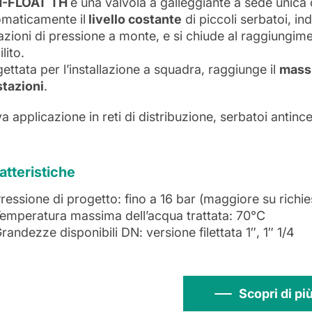
H-FLOAT
TH
è una valvola a galleggiante a sede unic
omaticamente il
livello costante
di piccoli serbatoi, i
azioni di pressione a monte, e si chiude al raggiungim
ilito.
ettata per l’installazione a squadra, raggiunge il
massi
stazioni
.
a applicazione in reti di distribuzione, serbatoi antince
atteristiche
ressione di progetto: fino a 16 bar (maggiore su richie
emperatura massima dell’acqua trattata: 70°C
randezze disponibili DN: versione filettata 1″, 1″ 1/4
Scopri di pi