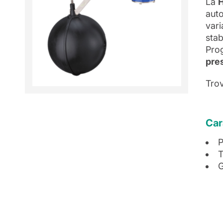
La
aut
vari
stab
Prog
pre
Trov
Car
P
T
G